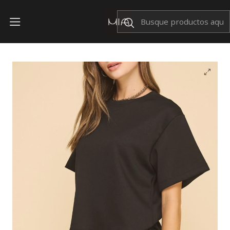
Envíos Nacionales $199
Inicio
TOPS
Playera Giselle Negra