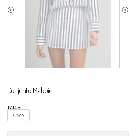
|
Conjunto Mabbie
TALLA:
Chico