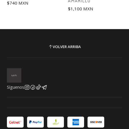
AMARILLO
$740 MXN
$1,100 MXN
VOLVER ARRIBA
Síguenos