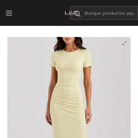
Envíos Nacionales $199
Inicio
OFERTAS
Vestido Briss Amarillo