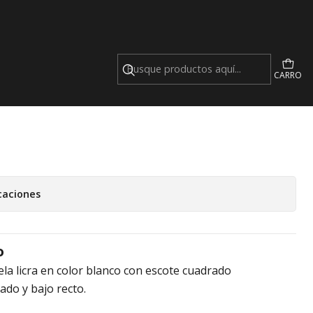
nco
CARRO
caciones
o
la licra en color blanco con escote cuadrado
ado y bajo recto.