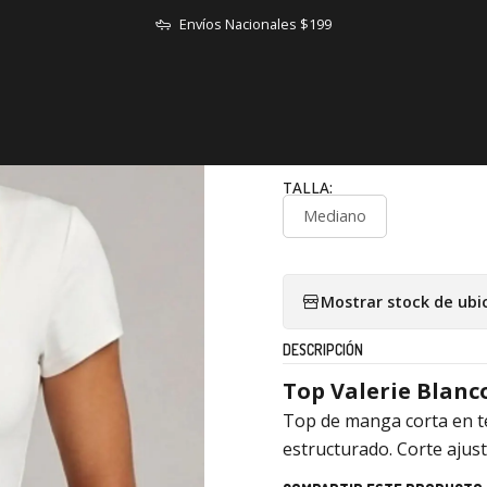
Inicio
TOPS
Top Valerie Blanco
Envíos Nacionales $199
|
Top Valerie Bla
TALLA:
Mediano
Mostrar stock de ubi
DESCRIPCIÓN
Top Valerie Blanc
Top de manga corta en te
estructurado. Corte ajust