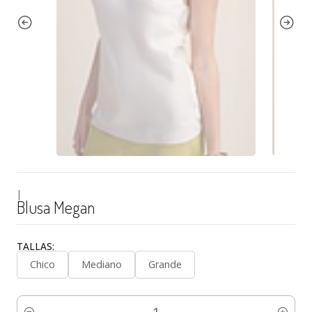
|
Blusa Megan
TALLAS:
Chico
Mediano
Grande